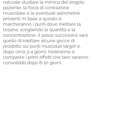
naturale studiare la mimica del singolo
paziente, la forza di contrazione
muscolare e le eventuali asimmetrie
presenti. In base a questo si
marcheranno i punti dove iniettare la
tossina, scegliendo la quantità e la
concentrazione. Il passo successivo sarà
quello di iniettare alcune gocce di
prodotto sui punti muscolari target e,
dopo circa 3-4 giorni, inizieranno a
comparire i primi effetti che ben saranno
consolidati dopo 8-10 giorni.
Botulino Roma
|
Acido Ialuronico
|
Blefaroplastica
| R
inoplastica medica
|
Labbra Acido Ialuronico
|
PRP
|
Carbossiterapia Roma
|
Mesoterapia Roma
|
Mentoplastica medica
|
Lipofilling e cellule
staminali
|
Plexr
|
Radiofrequenza Roma
|
Peeling chimico Roma
|
Filler Roma
|
Fili di
trazione
|
Lifting non chirurgico
|
Radiesse
Roma
|
Biorivolumetria
|
Rughe labiali
Bare
code
|
Zigomi
|
Rughe occhi e fronte
|
Ringiovanimento Collo
|
Ringiovanimento
Décolleté
|
Cellulite
|
Iperidrosi ascellare
|