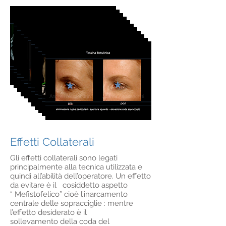
Effetti Collaterali
Gli effetti collaterali sono legati
principalmente alla tecnica utilizzata e
quindi all’abilità dell’operatore. Un effetto
da evitare è il cosiddetto aspetto
“ Mefistofelico” cioè l’inarcamento
centrale delle sopracciglie : mentre
l’effetto desiderato è il
sollevamento della coda del