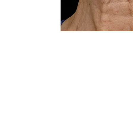
Anti-Ageing Center
Medicina Estetica a Roma
Viale Liegi 34, 00198 Roma, Itali
Botulino Roma
|
Acido Ialuronico
|
Blefaroplast
cellule staminali
|
Plexr
|
Radiofrequenza Roma
Zigomi
|
Rughe occhi e fronte
|
Ringiovaniment
|
Scleroterapia Roma
|
Fleboctomie Roma
|
Sa
invecchiamento cute
|
Uomo texture cutanea