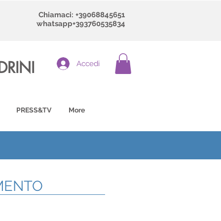
Chiamaci: +39068845651
whatsapp+393760535834
DRINI
Accedi
PRESS&TV
More
AMENTO