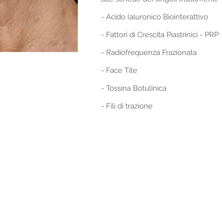
- Acido Ialuronico Biointerattivo
- Fattori di Crescita Piastrinici - PRP
- Radiofrequenza Frazionata
- Face Tite
- Tossina Botulinica
- Fili di trazione
Tel: +39068845651
studio@alessandrinimd.
+39068415928
© 2018 Andrea Alessan
a
ica
| R
inoplastica medica
|
Labbra Acido Ialuronico
|
PRP
|
Carbossiterapia Roma
|
Meso
|
Peeling chimico Roma
|
Filler Roma
|
Fili di trazione
|
Lifting non chirurgico
|
Radiesse 
o Collo
|
Ringiovanimento Décolleté
|
Cellulite
|
Iperidrosi ascellare
|
Smagliature Roma
fenectomia Roma
|
Safenoplastica Roma
|
Vene varicose Roma
|
Secondo curo Roma
|
V
|
Uomo ripristino dei volumi
|
Uomo perdità capelli
|
Perdità capelli donne
|
Uomo adipe l