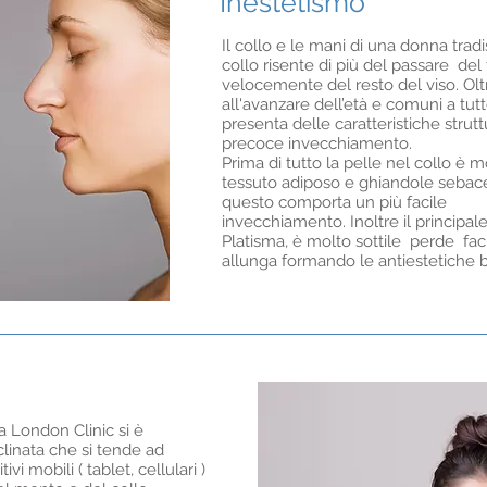
Inestetismo
Il collo e le mani di una donna trad
collo risente di più del passare de
velocemente del resto del viso. Olt
all'avanzare dell’età e comuni a tut
presenta delle caratteristiche stru
precoce invecchiamento.
Prima di tutto la pelle nel collo è m
tessuto adiposo e ghiandole sebacee
questo comporta un più facile
invecchiamento. Inoltre il principale
Platisma, è molto sottile perde facil
allunga formando le antiestetiche 
a London Clinic si è
clinata che si tende ad
i mobili ( tablet, cellulari )