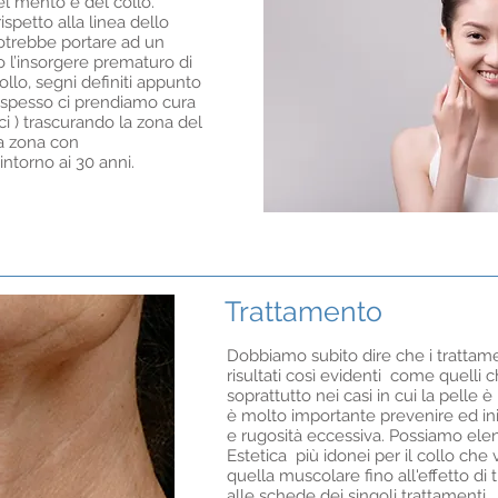
l mento e del collo.
ispetto alla linea dello
potrebbe portare ad un
 l’insorgere prematuro di
llo, segni definiti appunto
i spesso ci prendiamo cura
i ) trascurando la zona del
ta zona con
intorno ai 30 anni.
Trattamento
Dobbiamo subito dire che i trattame
risultati così evidenti come quelli 
soprattutto nei casi in cui la pelle 
è molto importante prevenire ed ini
e rugosità eccessiva. Possiamo elen
Estetica più idonei per il collo che 
quella muscolare fino all'effetto di 
alle schede dei singoli trattamenti.